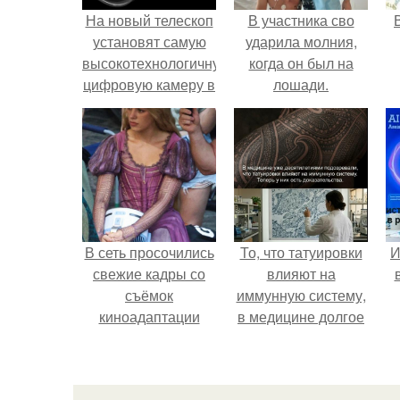
На новый телескоп
В участника сво
установят самую
ударила молния,
высокотехнологичную
когда он был на
цифровую камеру в
лошади.
МИРЕ.
В сеть просочились
То, что татуировки
И
свежие кадры со
влияют на
съёмок
иммунную систему,
киноадаптации
в медицине долгое
"Рапунцель", и всё
время
внимание
рассматривалось
моментально
лишь как гипотеза.