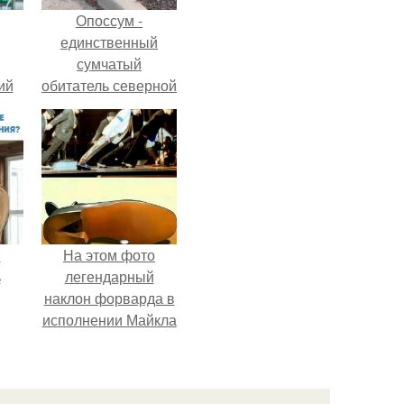
Опоссум -
единственный
сумчатый
ий
обитатель северной
зм.
америки.
и
На этом фото
ь
легендарный
наклон форварда в
исполнении Майкла
ьма
Джексона и его
танцоров,
 из
бросающий вызов