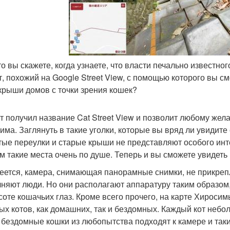
что вы скажете, когда узнаете, что власти печально известн
т, похожий на Google Street View, с помощью которого вы с
крыши домов с точки зрения кошек?
т получил название Cat Street View и позволит любому жел
има. Заглянуть в такие уголки, которые вы вряд ли увидите
тые переулки и старые крыши не представляют особого инт
м такие места очень по душе. Теперь и вы сможете увидет
еется, камера, снимающая панорамные снимки, не прикрепл
няют люди. Но они располагают аппаратуру таким образом,
соте кошачьих глаз. Кроме всего прочего, на карте Хирос
ых котов, как домашних, так и бездомных. Каждый кот неб
 бездомные кошки из любопытства подходят к камере и так