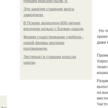
порцию красной пыли. 6.
Эти занятия старение мозга
замедлили.
В Пскове археологи 800-летнее
височное кольцо с Балкан нашли.
. Но 
проек
Физики существование глюбола -
даже 
новой формы материи
подтвердили.
Проек
Экстернат в старших классах
Хирос
школы
тенис
кошка
Разум
выпол
на вы
местн
Часто
⇦