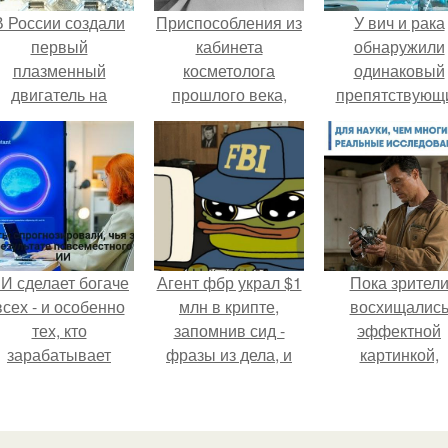
В России создали
Приспособления из
У вич и рака
первый
кабинета
обнаружили
плазменный
косметолога
одинаковый
двигатель на
прошлого века,
препятствующ
криптоне.
которые испугают
лечению механи
даже мужчин (Re.
И сделает богаче
Агент фбр украл $1
Пока зрител
всех - и особенно
млн в крипте,
восхищалис
тех, кто
запомнив сид -
эффектной
зарабатывает
фразы из дела, и
картинкой,
меньше всего.
советовался с
создатели фил
Chatgpt, как их
фактически
потратить.
построили одну