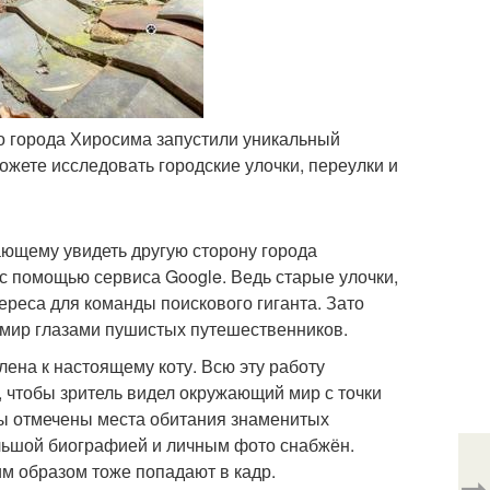
ого города Хиросима запустили уникальный
можете исследовать городские улочки, переулки и
ающему увидеть другую сторону города
 с помощью сервиса Google. Ведь старые улочки,
ереса для команды поискового гиганта. Зато
ь мир глазами пушистых путешественников.
ена к настоящему коту. Всю эту работу
 чтобы зритель видел окружающий мир с точки
имы отмечены места обитания знаменитых
ольшой биографией и личным фото снабжён.
им образом тоже попадают в кадр.
⇨