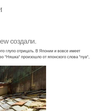
И
iew создали.
это глупо отрицать. В Японии и вовсе имеет
ово "Няшка" произошло от японского слова "nya",