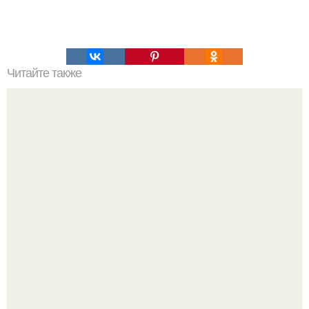
Читайте также
Квантовое бессмертие. Квантовое самоубийство и
квантовое бессмертие.