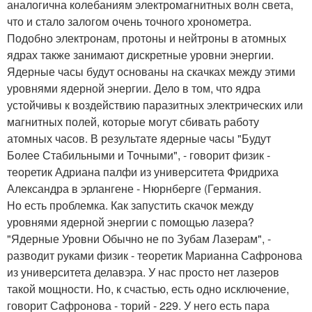
аналогична колебаниям электромагнитных волн света,
что и стало залогом очень точного хронометра.
Подобно электронам, протоны и нейтроны в атомных
ядрах также занимают дискретные уровни энергии.
Ядерные часы будут основаны на скачках между этими
уровнями ядерной энергии. Дело в том, что ядра
устойчивы к воздействию паразитных электрических или
магнитных полей, которые могут сбивать работу
атомных часов. В результате ядерные часы "Будут
Более Стабильными и Точными", - говорит физик -
теоретик Адриана палфи из университета Фридриха
Александра в эрлангене - Нюрнберге (Германия.
Но есть проблемка. Как запустить скачок между
уровнями ядерной энергии с помощью лазера?
"Ядерные Уровни Обычно не по Зубам Лазерам", -
разводит руками физик - теоретик Марианна Сафронова
из университета делавэра. У нас просто нет лазеров
такой мощности. Но, к счастью, есть одно исключение,
говорит Сафронова - торий - 229. У него есть пара