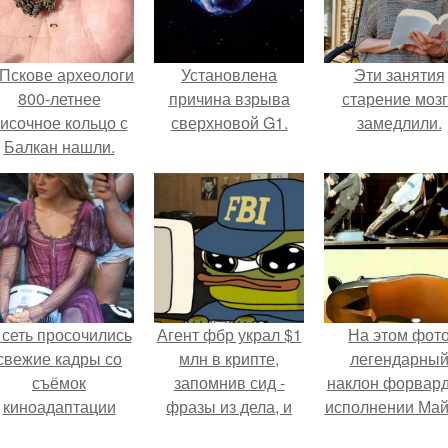
 Пскове археологи
Установлена
Эти занятия
800-летнее
причина взрыва
старение моз
исочное кольцо с
сверхновой G1.
замедлили.
Балкан нашли.
 сеть просочились
Агент фбр украл $1
На этом фот
свежие кадры со
млн в крипте,
легендарны
съёмок
запомнив сид -
наклон форвард
киноадаптации
фразы из дела, и
исполнении Май
Рапунцель", и всё
советовался с
Джексона и ег