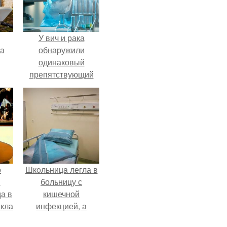
У вич и рака
га
обнаружили
одинаковый
препятствующий
лечению механизм.
о
Шкoльницa легла в
й
больницу с
а в
кишечной
кла
инфекцией, а
о
выписалась с вич и