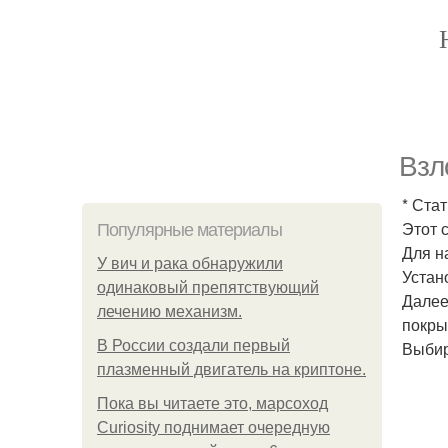
Взл
* Ста
Этот 
Популярные материалы
Для н
У вич и рака обнаружили
Устано
одинаковый препятствующий
Далее
лечению механизм.
покры
В России создали первый
Выбир
плазменный двигатель на криптоне.
Пока вы читаете это, марсоход
Curiosity поднимает очередную