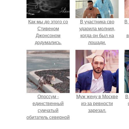
Как мы до этого со
В участника сво
В
Стивеном
ударила молния,
Джонсоном
когда он был на
в
додумались.
лошади.
Опоссум -
Mуж жену в Москве
В
единственный
из-за ревности
сумчатый
зарезал.
обитатель северной
америки.
"