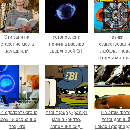
Эти занятия
Установлена
Физики
старение мозга
причина взрыва
существован
замедлили.
сверхновой G1.
глюбола - нов
формы матер
подтвердили
И сделает богаче
Агент фбр украл $1
На этом фот
всех - и особенно
млн в крипте,
легендарны
тех, кто
запомнив сид -
наклон форвард