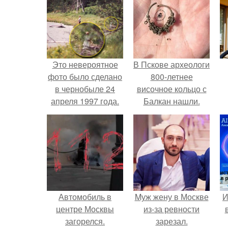
Это невероятное
В Пскове археологи
фото было сделано
800-летнее
в чернобыле 24
височное кольцо с
апреля 1997 года.
Балкан нашли.
Автомобиль в
Mуж жену в Москве
И
центре Москвы
из-за ревности
загорелся.
зарезал.