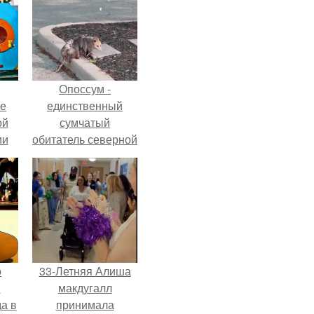
Опоссум -
ие
единственный
ой
сумчатый
ии
обитатель северной
.
америки.
о
33-Летняя Алиша
й
макдугалл
а в
принимала