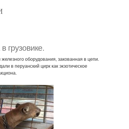
И
в грузовике.
и железного оборудования, закованная в цепи.
али в перуанский цирк как экзотическое
акциона.