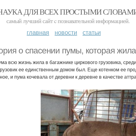
НАУКА ДЛЯ ВСЕХ ПРОСТЫМИ СЛОВАМ
самый лучший сайт c познавательной информацией.
главная
новости
статьи
ория о спасении пумы, которая жила 
ума всю жизнь жила в багажнике циркового грузовика, сред
грузовик ее единственным домом был. Еще котенком ее прод
ное, и пума кочевала от деревни к деревне в качестве аттр