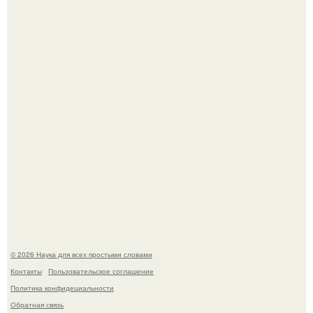
В Пскове археологи 800-летнее височное кольцо с
Балкан нашли.
В России создали первый плазменный двигатель на
криптоне.
© 2026 Наука для всех простыми словами
Контакты
Пользовательское соглашение
Политика конфидециальности
Обратная связь