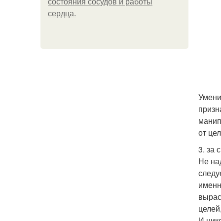
состояния сосудов и работы
сердца.
Умени
призн
манип
от це
3. за 
Не на
следу
именн
вырас
целей
И ник