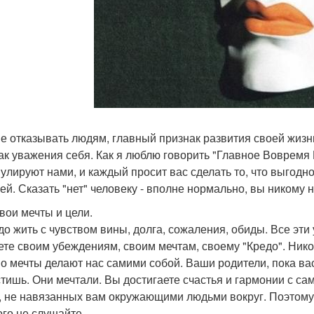
е отказывать людям, главный признак развития своей жизни
ак уважения себя. Как я люблю говорить "Главное Вовремя 
улируют нами, и каждый просит вас сделать то, что выгодно
лей. Сказать "нет" человеку - вполне нормально, вы никому 
свои мечты и цели.
до жить с чувством вины, долга, сожаления, обиды. Все эти
ете своим убеждениям, своим мечтам, своему "Кредо". Никог
о мечты делают нас самими собой. Ваши родители, пока вас
тишь. Они мечтали. Вы достигаете счастья и гармонии с сам
, не навязанных вам окружающими людьми вокруг. Поэтому 
ого не слушайте.