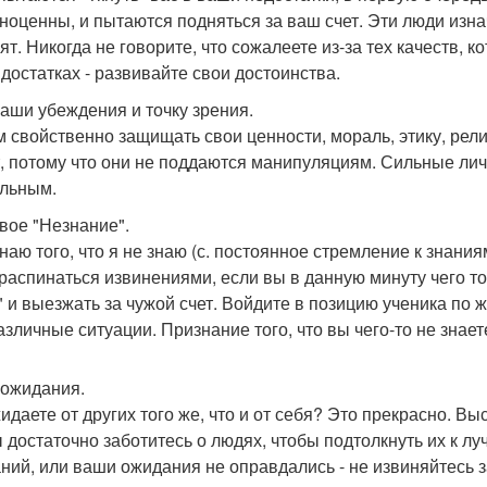
ноценны, и пытаются подняться за ваш счет. Эти люди изна
оят. Никогда не говорите, что сожалеете из-за тех качеств,
 достатках - развивайте свои достоинства.
 ваши убеждения и точку зрения.
 свойственно защищать свои ценности, мораль, этику, рел
, потому что они не поддаются манипуляциям. Сильные личн
льным.
свое "Незнание".
знаю того, что я не знаю (с. постоянное стремление к знан
 распинаться извинениями, если вы в данную минуту чего то
" и выезжать за чужой счет. Войдите в позицию ученика по ж
азличные ситуации. Признание того, что вы чего-то не знает
а ожидания.
идаете от других того же, что и от себя? Это прекрасно. В
ы достаточно заботитесь о людях, чтобы подтолкнуть их к л
ний, или ваши ожидания не оправдались - не извиняйтесь за