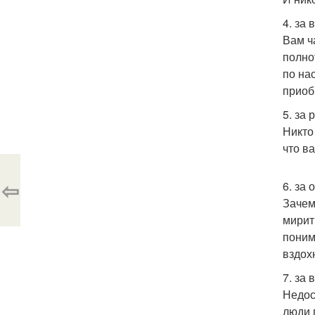
4. за 
Вам ч
полно
по на
приоб
5. за
Никто
что в
⇦
6. за
Зачем
мирит
поним
вздох
7. за
Недос
люди 