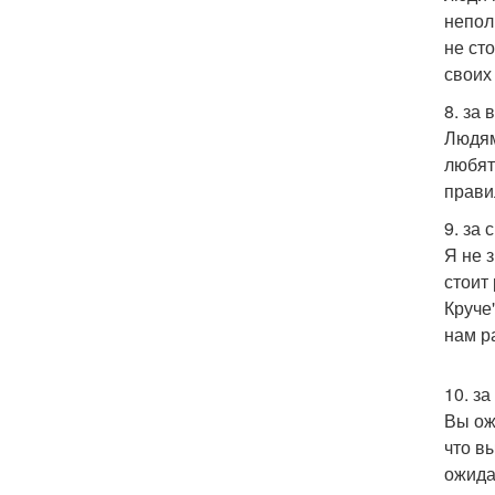
непол
не ст
своих
8. за
Людям
любят
прави
9. за 
Я не 
стоит
Круче
нам р
10. з
Вы ож
что в
ожида