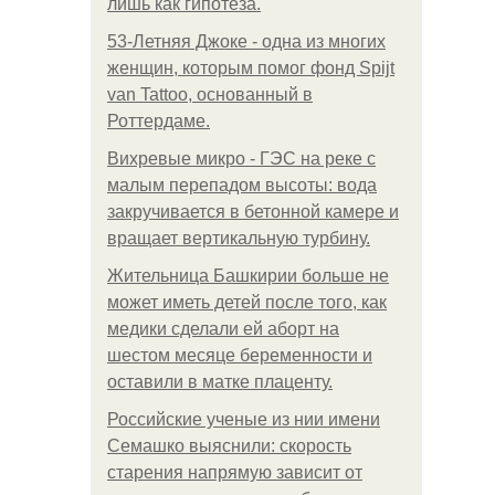
лишь как гипотеза.
53-Летняя Джоке - одна из многих
женщин, которым помог фонд Spijt
van Tattoo, основанный в
Роттердаме.
Вихревые микро - ГЭС на реке с
малым перепадом высоты: вода
закручивается в бетонной камере и
вращает вертикальную турбину.
Жительница Башкирии больше не
может иметь детей после того, как
медики сделали ей аборт на
шестом месяце беременности и
оставили в матке плаценту.
Российские ученые из нии имени
Семашко выяснили: скорость
старения напрямую зависит от