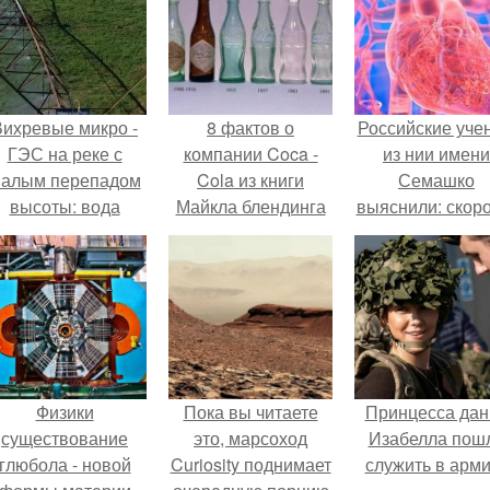
Вихревые микро -
8 фактов о
Российские уче
ГЭС на реке с
компании Coca -
из нии имени
алым перепадом
Cola из книги
Семашко
высоты: вода
Майкла блендинга
выяснили: скоро
закручивается в
"Coca - Cola.
старения напря
етонной камере и
зависит от
вращает
состояния сосу
вертикальную
и работы сердц
турбину.
Физики
Пока вы читаете
Принцесса дан
существование
это, марсоход
Изабелла пош
глюбола - новой
Curiosity поднимает
служить в арм