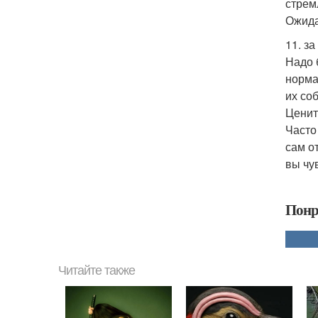
стрем
Ожида
11. за
Надо 
норма
их со
Ценит
Часто
сам о
вы чу
Понр
Читайте также