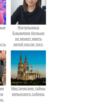
ные
Жительница
Башкирии больше
не может иметь
сть
детей после того,
мую
как медики сделали
ей аборт на шестом
дов
месяце
а.
беременности и
оставили в матке
плаценту.
ии
Мистические тайны
ла
кельнского собора.
ию.