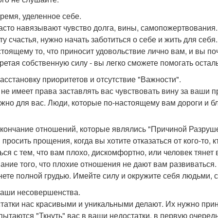
время, уделенное себе.
асто навязывают чувство долга, вины, самопожертвования.
ту счастья, нужно начать заботиться о себе и жить для себ
стоящему то, что приносит удовольствие лично вам, и вы по
ретая собственную силу - вы легко сможете помогать оста
 расстановку приоритетов и отсутствие "Важности".
 не имеет права заставлять вас чувствовать вину за ваши п
ажно для вас. Люди, которые по-настоящему вам дороги и бл
 окончание отношений, которые являлись "Причиной Разруш
 просить прощения, когда вы хотите отказаться от кого-то, 
ься с тем, что вам плохо, дискомфортно, или человек тяне
ание того, что плохие отношения не дают вам развиваться. 
нете полной грудью. Имейте силу и окружите себя людьми,
 ваши несовершенства.
татки нас красивыми и уникальными делают. Их нужно прин
пытаются "Ткнуть" вас в ваши недостатки, в первую очередь