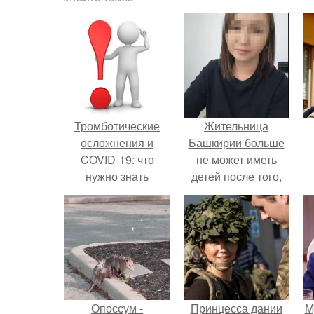
Тромботические
Жительница
осложнения и
Башкирии больше
COVID-19: что
не может иметь
нужно знать
детей после того,
как медики сделали
ей аборт на шестом
месяце
беременности и
оставили в матке
плаценту.
Опоссум -
Принцесса дании
M