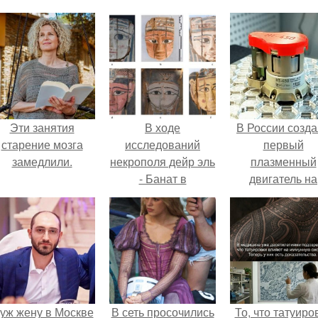
Эти занятия
В ходе
В России созд
старение мозга
исследований
первый
замедлили.
некрополя дейр эль
плазменный
- Банат в
двигатель на
фаюмском оазисе в
криптоне.
могилах греко-
римского времени
было найдено
более 80
антропоморфных
саркофагов.
уж жену в Москве
В сеть просочились
То, что татуиро