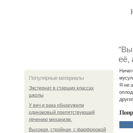
"Вы
её,
Ничег
мусул
Популярные материалы
Я не 
Экстернат в старших классах
оплод
школы
друго
У вич и рака обнаружили
Понр
одинаковый препятствующий
лечению механизм.
Высокая, стройная, с фарфоровой