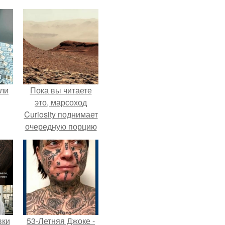
али
Пока вы читаете
это, марсоход
Curiosity поднимает
очередную порцию
красной пыли. 6.
вки
53-Летняя Джоке -