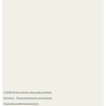
Корейский зонд снял свежий кратер на луне от
столкновения с обломком Falcon 9.
Медь используют для хранения воды уже многие
тысячелетия.
© 2026 Наука для всех простыми словами
Контакты
Пользовательское соглашение
Политика конфидециальности