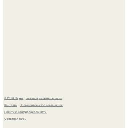
киноадаптации "Рапунцель", и всё внимание
моментально оказалось приковано к Тиган крофт.
ИИ сделает богаче всех - и особенно тех, кто
зарабатывает меньше всего.
© 2026 Наука для всех простыми словами
Контакты
Пользовательское соглашение
Политика конфидециальности
Обратная связь