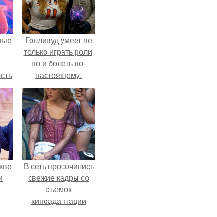
ные
Голливуд умеет не
только играть роли,
но и болеть по-
сть
настоящему.
мую
дов
а.
кве
В сеть просочились
и
свежие кадры со
съёмок
киноадаптации
"Рапунцель", и всё