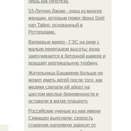
лишь как гипотеза.
53-Летняя Джоке - одна из многих
женщин, которым помог фонд Spijt
van Tattoo, основанный в
Роттердаме.
Вихревые микро - ГЭС на реке с
малым перепадом высоты: вода
закручивается в бетонной камере и
вращает вертикальную турбину.
Жительница Башкирии больше не
может иметь детей после того, как
медики сделали ей аборт на
шестом месяце беременности и
оставили в матке плаценту.
Российские ученые из нии имени
Семашко выяснили: скорость
старения напрямую зависит от