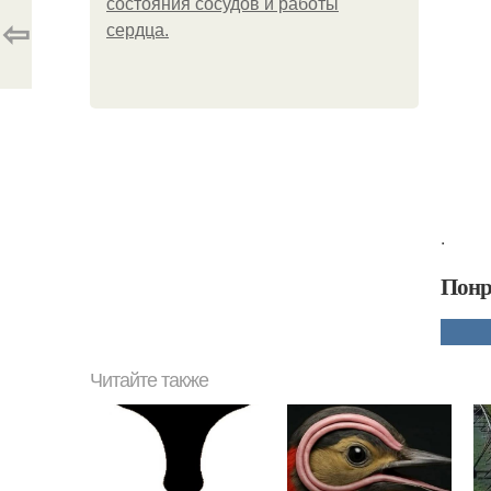
состояния сосудов и работы
⇦
сердца.
.
Понр
Читайте также