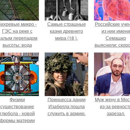
Вихревые микро -
Самые страшные
Российские уче
ГЭС на реке с
казни древнего
из нии имени
алым перепадом
мира (18 ).
Семашко
высоты: вода
выяснили: скоро
закручивается в
старения напря
етонной камере и
зависит от
вращает
состояния сосу
вертикальную
и работы сердц
турбину.
Физики
Принцесса дании
Mуж жену в Мос
существование
Изабелла пошла
из-за ревност
глюбола - новой
служить в армию.
зарезал.
формы материи
подтвердили.