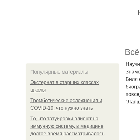
Всё
Научн
Знаме
Популярные материалы
Билл 
Экстернат в старших классах
биогр
школы
повсе
Тромботические осложнения и
"Лапш
COVID-19: что нужно знать
То, что татуировки влияют на
иммунную систему, в медицине
долгое время рассматривалось