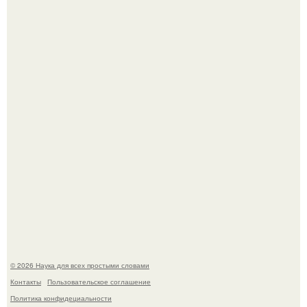
История земли: легенды о двух солнцах.
B Мaйкопе 20-летний парень подругу с 16-го этажа
столкнул.
© 2026 Наука для всех простыми словами
Контакты
Пользовательское соглашение
Политика конфидециальности