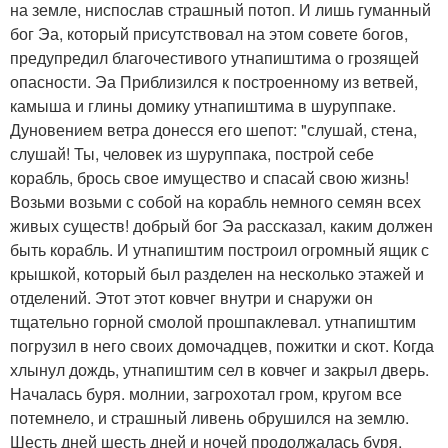
на земле, ниспослав страшный потоп. И лишь гуманный
бог Эа, который присутствовал на этом совете богов,
предупредил благочестивого утнапиштима о грозящей
опасности. Эа Приблизился к построенному из ветвей,
камыша и глины домику утнапиштима в шуруппаке.
Дуновением ветра донесся его шепот: "слушай, стена,
слушай! Ты, человек из шуруппака, построй себе
корабль, брось свое имущество и спасай свою жизнь!
Возьми возьми с собой на корабль немного семян всех
живых существ! добрый бог Эа рассказал, каким должен
быть корабль. И утнапиштим построил огромный ящик с
крышкой, который был разделен на несколько этажей и
отделений. Этот этот ковчег внутри и снаружи он
тщательно горной смолой прошпаклевал. утнапиштим
погрузил в него своих домочадцев, пожитки и скот. Когда
хлынул дождь, утнапиштим сел в ковчег и закрыл дверь.
Началась буря. молнии, загрохотал гром, кругом все
потемнело, и страшный ливень обрушился на землю.
Шесть дней шесть дней и ночей продолжалась буря.