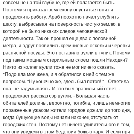
совсем не на той глубине, где ей полагается быть.
Поэтому я приказал землекопу опуститься вниз и
продолжить работу. Араб неохотно начал углублять
шахту, выбрасывая на поверхность чистую землю, в
которой не было никаких следов человеческой
деятельности. Так он прошел еще два с половиной
метра, и вдруг появились кремниевые осколки и черепки
расписной посуды. Это поставило вулли в тупик. Почему
под таким мощным стерильным слоем пошли Находки?
Никто из коллег вулли тоже не мог ничего сказать.
"Подошла моя жена, и я обратился к ней с тем же
вопросом. "Ну конечно же, здесь был потоп! " - Ответила
она, не задумываясь. И это был правильный ответ, -
продолжает рассказ сэр вулли. - Большая часть
обитателей долины, вероятно, погибла, и лишь немногие
пораженные ужасом жители городов дожили до того дня,
когда бушующие воды начали наконец отступать от
городских стен. Поэтому нет ничего удивительного в том,
что они увидели в этом бедствии божью кару. И если при