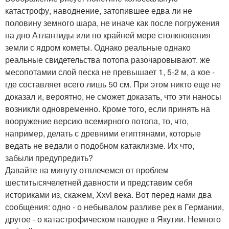
катастрофу, наводнение, затопившее едва ли не
половину земного шара, не иначе как после погружения
на дно Атлантиды или по крайней мере столкновения
земли с ядром кометы. Однако реальные однако
реальные свидетельства потопа разочаровывают. же
месопотамии слой песка не превышает 1, 5-2 м, а кое -
где составляет всего лишь 50 см. При этом никто еще не
доказал и, вероятно, не сможет доказать, что эти наносы
возникли одновременно. Кроме того, если принять на
вооружение версию всемирного потопа, то, что,
например, делать с древними египтянами, которые
ведать не ведали о подобном катаклизме. Их что,
забыли предупредить?
Давайте на минуту отвлечемся от проблем
шеститысячелетней давности и представим себя
историками из, скажем, Xxvi века. Вот перед нами два
сообщения: одно - о небывалом разливе рек в Германии,
другое - о катастрофическом паводке в Якутии. Немного