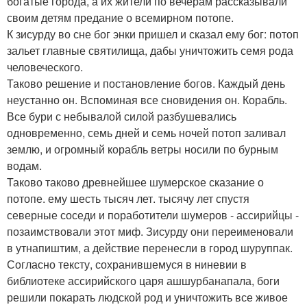
богатые города, а их жители по вечерам рассказывали
своим детям предание о всемирном потопе.
К зисурду во сне бог энки пришел и сказал ему бог: потоп
зальет главные святилища, дабы уничтожить семя рода
человеческого.
Таково решение и постановление богов. Каждый день
неустанно он. Вспоминая все сновидения он. Корабль.
Все бури с небывалой силой разбушевались
одновременно, семь дней и семь ночей потоп заливал
землю, и огромный корабль ветры носили по бурным
водам.
Таково таково древнейшее шумерское сказание о
потопе. ему шесть тысяч лет. тысячу лет спустя
северные соседи и поработители шумеров - ассирийцы -
позаимствовали этот миф. Зисурду они переименовали
в утнапиштим, а действие перенесли в город шуруппак.
Согласно тексту, сохранившемуся в ниневии в
библиотеке ассирийского царя ашшурбанапала, боги
решили покарать людской род и уничтожить все живое