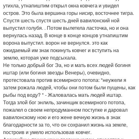
утихла, утнапиштим открыл окна ковчега и увидел
остров. Это была вершина горы нисир, восточнее тигра.
Спустя шесть спустя шесть дней вавилонский ной
выпустил голубя. . Потом вылетела ласточка, но и она
вернулась назад. В конце в конце концов утнапиштим
ворона выпустил. ворон не вернулся. это как
ожидаемый им знак покинуть ковчег и вступить на
землю, которая уже подсыхала.
Не только добрый бог Эа, но и мать всех людей богиня
иштар (или богиня звезды Венеры), очевидно,
протестовала против всемирного потопа: "неужели я
затем рожала людей, чтобы они потом были пущены, как
рыбы под воду? " - Жаловалась мать людей иштар.
Тогда злой бог энлиль, зачинщик всемирного потопа,
пожалел о своем непродуманном поступке и даровал
вавилонскому ною и его жене вечную жизнь в знак
благодарности за то, что он сохранил жизнь на земле,
построив и умело использовав ковчег.