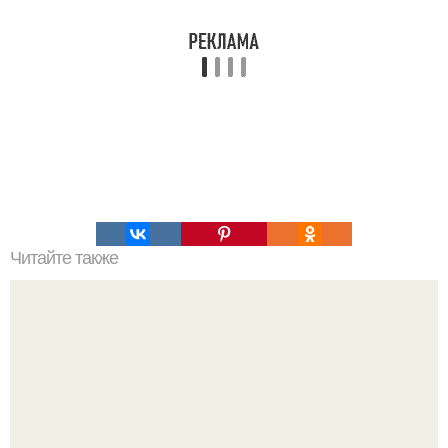
Читайте также
Филиппинские хилеры: целители или мошенники?