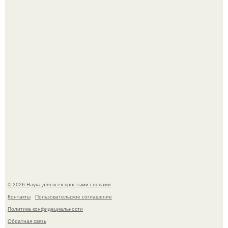
53-Летняя Джоке - одна из многих женщин, которым
помог фонд Spijt van Tattoo, основанный в Роттердаме.
Пока зрители восхищались эффектной картинкой,
создатели фильма фактически построили одну из самых
точных визуальных моделей чёрной дыры.
© 2026 Наука для всех простыми словами
Контакты
Пользовательское соглашение
Политика конфидециальности
Обратная связь