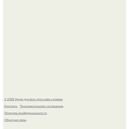
Медь используют для хранения воды уже многие
тысячелетия.
Учёные живую клетку из неживых молекул собрали.
© 2026 Наука для всех простыми словами
Контакты
Пользовательское соглашение
Политика конфидециальности
Обратная связь