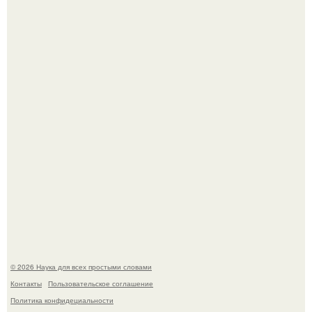
Эти занятия старение мозга замедлили.
В России создали первый плазменный двигатель на
криптоне.
© 2026 Наука для всех простыми словами
Контакты
Пользовательское соглашение
Политика конфидециальности