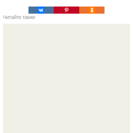
Читайте также
Мифические птицы. В мифологии разных стран большое
место занимают образы птиц.