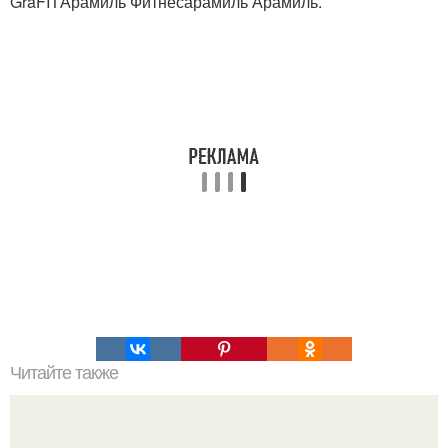
GraFITАрамиль Фитнесарамиль Арамиль.
Читайте также