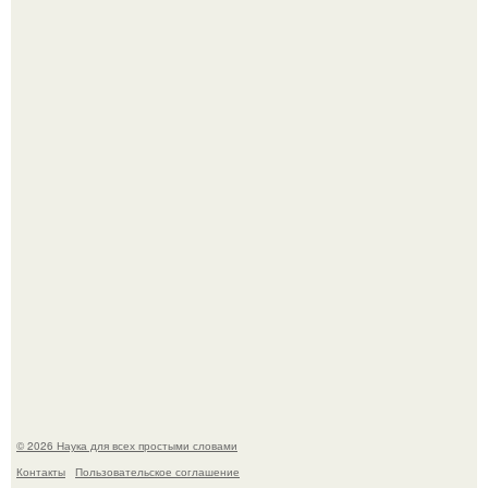
Mуж жену в Москве из-за ревности зарезал.
В сеть просочились свежие кадры со съёмок
киноадаптации "Рапунцель", и всё внимание
моментально оказалось приковано к Тиган крофт.
© 2026 Наука для всех простыми словами
Контакты
Пользовательское соглашение