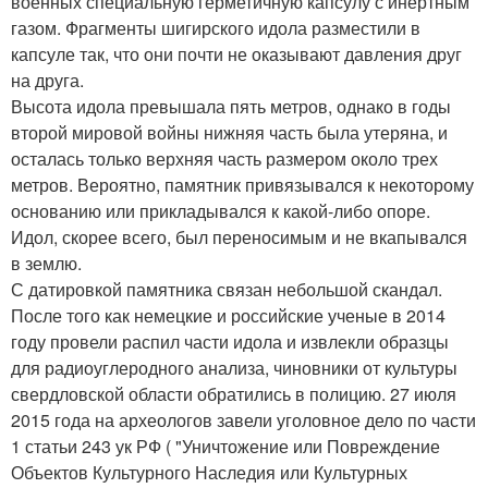
военных специальную герметичную капсулу с инертным
газом. Фрагменты шигирского идола разместили в
капсуле так, что они почти не оказывают давления друг
на друга.
Высота идола превышала пять метров, однако в годы
второй мировой войны нижняя часть была утеряна, и
осталась только верхняя часть размером около трех
метров. Вероятно, памятник привязывался к некоторому
основанию или прикладывался к какой-либо опоре.
Идол, скорее всего, был переносимым и не вкапывался
в землю.
С датировкой памятника связан небольшой скандал.
После того как немецкие и российские ученые в 2014
году провели распил части идола и извлекли образцы
для радиоуглеродного анализа, чиновники от культуры
свердловской области обратились в полицию. 27 июля
2015 года на археологов завели уголовное дело по части
1 статьи 243 ук РФ ( "Уничтожение или Повреждение
Объектов Культурного Наследия или Культурных