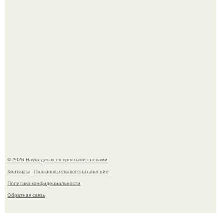
гипотеза.
53-Летняя Джоке - одна из многих женщин, которым
помог фонд Spijt van Tattoo, основанный в Роттердаме.
© 2026 Наука для всех простыми словами
Контакты
Пользовательское соглашение
Политика конфидециальности
Обратная связь