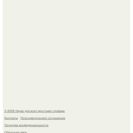
Принцесса дании Изабелла пошла служить в армию.
Мистические тайны кельнского собора.
© 2026 Наука для всех простыми словами
Контакты
Пользовательское соглашение
Политика конфидециальности
Обратная связь