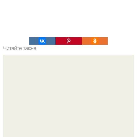
Читайте также
Легенды Англии. Таинственная Великобритания - мифы
и легенды.