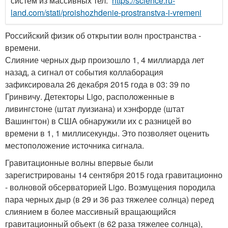
систем из массивных тел.
https://science.ru-
land.com/stati/proishozhdenie-prostranstva-i-vremeni
Российский физик об открытии волн пространства -
времени.
Слияние черных дыр произошло 1, 4 миллиарда лет
назад, а сигнал от события коллаборация
зафиксировала 26 декабря 2015 года в 03: 39 по
Гринвичу. Детекторы Ligo, расположенные в
ливингстоне (штат луизиана) и хэнфорде (штат
Вашингтон) в США обнаружили их с разницей во
времени в 1, 1 миллисекунды. Это позволяет оценить
местоположение источника сигнала.
Гравитационные волны впервые были
зарегистрированы 14 сентября 2015 года гравитационно
- волновой обсерваторией Ligo. Возмущения породила
пара черных дыр (в 29 и 36 раз тяжелее солнца) перед
слиянием в более массивный вращающийся
гравитационный объект (в 62 раза тяжелее солнца),