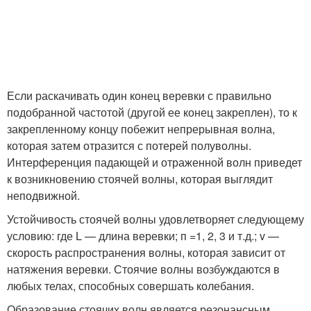
Если раскачивать один конец веревки с правильно
подобран­ной частотой (другой ее конец закреплен), то к
закрепленному концу побежит непрерывная волна,
которая затем отразится с потерей полуволны.
Интерференция падающей и отраженной волн приведет
к возникновению стоячей волны, которая выгля­дит
неподвижной.
Устойчивость стоячей волны удовлетворяет следующему
условию: где L — длина веревки; п =1, 2, 3 и т.д.; v —
скорость распро­странения волны, которая зависит от
натяжения веревки. Стоячие волны возбуждаются в
любых телах, способных со­вершать колебания.
Образование стоячих волн является резонансным