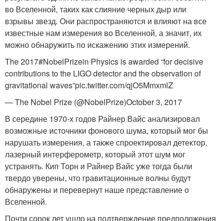
во Вселенной, таких как слияние черных дыр или
взрывы звезд. Они распространяются и влияют на все
известные нам измерения во Вселенной, а значит, их
можно обнаружить по искажению этих измерений.
The 2017#NobelPrizein Physics is awarded “for decisive
contributions to the LIGO detector and the observation of
gravitational waves”pic.twitter.com/qjO5MmxmlZ
— The Nobel Prize (@NobelPrize)October 3, 2017
В середине 1970-х годов Райнер Вайс анализировал
возможные источники фонового шума, который мог бы
нарушать измерения, а также спроектировал детектор,
лазерный интерферометр, который этот шум мог
устранять. Кип Торн и Райнер Вайс уже тогда были
твердо уверены, что гравитационные волны будут
обнаружены и перевернут наше представление о
Вселенной.
Почти сорок лет ушло на подтверждение предположения