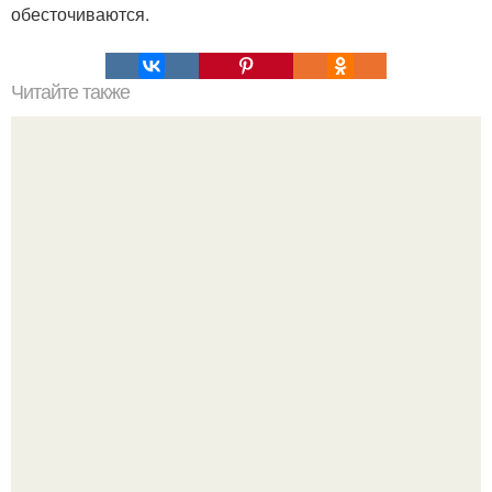
обесточиваются.
Читайте также
Мутировавший близнец - паразит пожирал изнутри
своего брата.