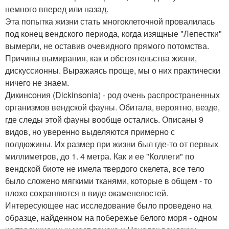
немного вперед или назад.
Эта попытка жизни стать многоклеточной провалилась
под конец вендского периода, когда изящные "Лепестки"
вымерли, не оставив очевидного прямого потомства.
Причины вымирания, как и обстоятельства жизни,
дискуссионны. Выражаясь проще, мы о них практически
ничего не знаем.
Дикинсония (Dickinsonia) - род очень распространенных
организмов вендской фауны. Обитала, вероятно, везде,
где следы этой фауны вообще остались. Описаны 9
видов, но уверенно выделяются примерно с
полдюжины. Их размер при жизни был где-то от первых
миллиметров, до 1. 4 метра. Как и ее "Коллеги" по
вендской биоте не имела твердого скелета, все тело
было сложено мягкими тканями, которые в общем - то
плохо сохраняются в виде окаменелостей.
Интересующее нас исследование было проведено на
образце, найденном на побережье белого моря - одном