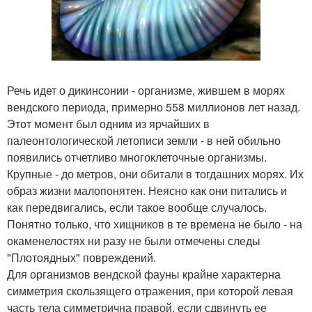
Речь идет о дикинсонии - организме, жившем в морях
вендского периода, примерно 558 миллионов лет назад.
Этот момент был одним из ярчайших в
палеонтологической летописи земли - в ней обильно
появились отчетливо многоклеточные организмы.
Крупные - до метров, они обитали в тогдашних морях. Их
образ жизни малопонятен. Неясно как они питались и
как передвигались, если такое вообще случалось.
Понятно только, что хищников в те времена не было - на
окаменелостях ни разу не были отмечены следы
"Плотоядных" повреждений.
Для организмов вендской фауны крайне характерна
симметрия скользящего отражения, при которой левая
часть тела симметрична правой, если сдвинуть ее