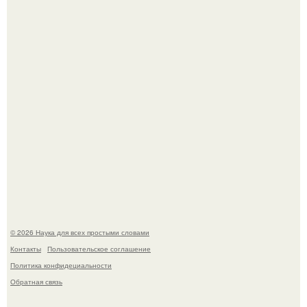
В участника сво ударила молния, когда он был на
лошади.
В Пскове археологи 800-летнее височное кольцо с
Балкан нашли.
© 2026 Наука для всех простыми словами
Контакты
Пользовательское соглашение
Политика конфидециальности
Обратная связь