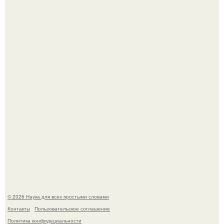
Пока вы читаете это, марсоход Curiosity поднимает
очередную порцию красной пыли. 6.
В сеть просочились свежие кадры со съёмок
киноадаптации "Рапунцель", и всё внимание
моментально оказалось приковано к Тиган крофт.
© 2026 Наука для всех простыми словами
Контакты
Пользовательское соглашение
Политика конфидециальности