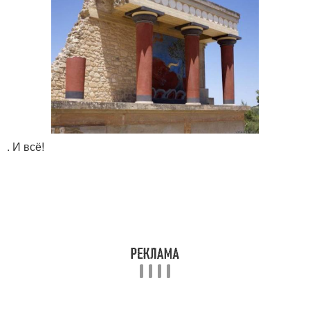
. И всё!