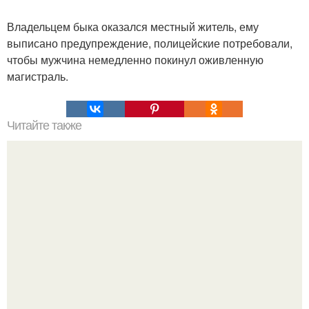
Владельцем быка оказался местный житель, ему
выписано предупреждение, полицейские потребовали,
чтобы мужчина немедленно покинул оживленную
магистраль.
Читайте также
Кикуми Тоторо. Жертва маньяка кикуми тоторо или
номер 72.