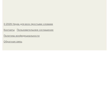
вращает вертикальную турбину.
© 2026 Наука для всех простыми словами
Контакты
Пользовательское соглашение
Политика конфидециальности
Обратная связь