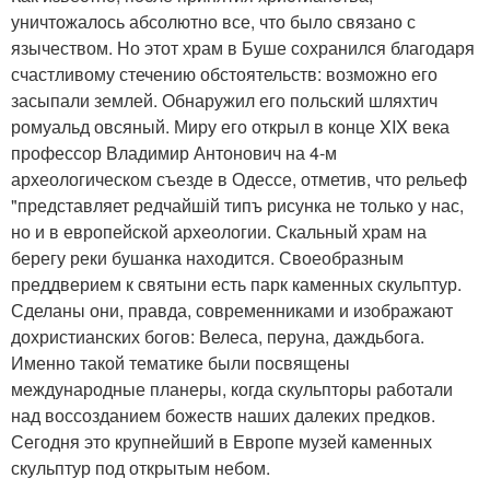
уничтожалось абсолютно все, что было связано с
язычеством. Но этот храм в Буше сохранился благодаря
счастливому стечению обстоятельств: возможно его
засыпали землей. Обнаружил его польский шляхтич
ромуальд овсяный. Миру его открыл в конце XIX века
профессор Владимир Антонович на 4-м
археологическом съезде в Одессе, отметив, что рельеф
"представляет редчайшій типъ рисунка не только у нас,
но и в европейской археологии. Скальный храм на
берегу реки бушанка находится. Своеобразным
преддверием к святыни есть парк каменных скульптур.
Сделаны они, правда, современниками и изображают
дохристианских богов: Велеса, перуна, даждьбога.
Именно такой тематике были посвящены
международные планеры, когда скульпторы работали
над воссозданием божеств наших далеких предков.
Сегодня это крупнейший в Европе музей каменных
скульптур под открытым небом.