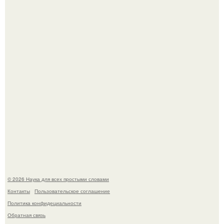
В участника сво ударила молния, когда он был на
лошади.
В Пскове археологи 800-летнее височное кольцо с
Балкан нашли.
© 2026 Наука для всех простыми словами
Контакты
Пользовательское соглашение
Политика конфидециальности
Обратная связь