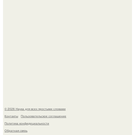
Опоссум - единственный сумчатый обитатель северной
америки.
В сеть просочились свежие кадры со съёмок
киноадаптации "Рапунцель", и всё внимание
моментально оказалось приковано к Тиган крофт.
© 2026 Наука для всех простыми словами
Контакты
Пользовательское соглашение
Политика конфидециальности
Обратная связь