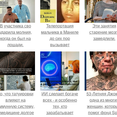
В участника сво
Teлeпopтaция
Эти занятия
ударила молния,
мaльчикa в Maнилe
старение моз
когда он был на
дo cиx пop
замедлили.
лошади.
вызывaeт
изумлeниe у
иccлeдoвaтeлeй.
о, что татуировки
ИИ сделает богаче
53-Летняя Джок
влияют на
всех - и особенно
одна из многи
ммунную систему,
тех, кто
женщин, котор
 медицине долгое
зарабатывает
помог фонд Spi