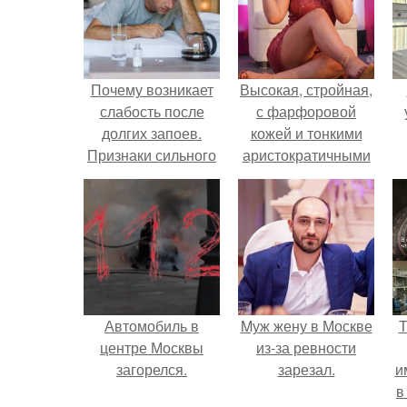
Почему возникает
Высокая, стройная,
слабость после
с фарфоровой
долгих запоев.
кожей и тонкими
Признаки сильного
аристократичными
похмелья
чертами, эль
выглядит так, будто
сошла с полотна
художника.
Автомобиль в
Mуж жену в Москве
Т
центре Москвы
из-за ревности
загорелся.
зарезал.
и
в