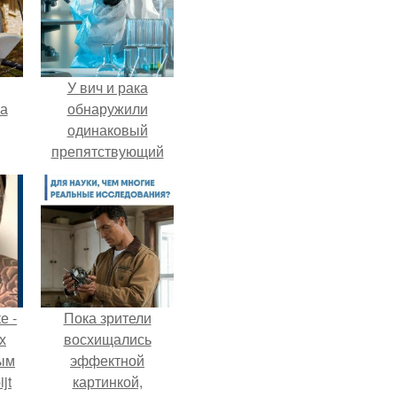
У вич и рака
га
обнаружили
одинаковый
препятствующий
лечению механизм.
е -
Пока зрители
х
восхищались
ым
эффектной
jt
картинкой,