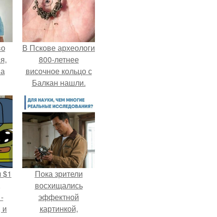
во
В Пскове археологи
я,
800-летнее
на
височное кольцо с
Балкан нашли.
 $1
Пока зрители
,
восхищались
-
эффектной
 и
картинкой,