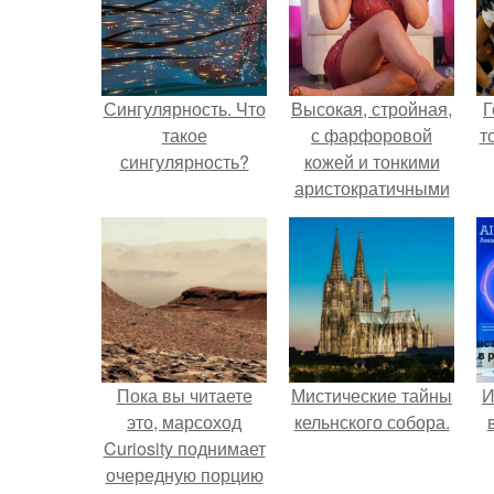
Сингулярность. Что
Высокая, стройная,
Г
такое
с фарфоровой
т
сингулярность?
кожей и тонкими
аристократичными
чертами, эль
выглядит так, будто
сошла с полотна
художника.
Пока вы читаете
Мистические тайны
И
это, марсоход
кельнского собора.
Curiosity поднимает
очередную порцию