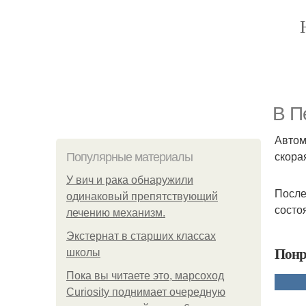
В П
Автом
скора
Популярные материалы
У вич и рака обнаружили
После
одинаковый препятствующий
состо
лечению механизм.
Экстернат в старших классах
Понр
школы
Пока вы читаете это, марсоход
Curiosity поднимает очередную