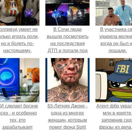
олливуд умеет не
В Сочи люди
В участника с
олько играть роли,
вышли посмотреть
ударила молни
но и болеть по-
на последствия
когда он был 
настоящему.
ДТП и попали под
лошади.
колеса своей
машины.
И сделает богаче
53-Летняя Джоке -
Агент фбр украл
всех - и особенно
одна из многих
млн в крипте
тех, кто
женщин, которым
запомнив сид 
зарабатывает
помог фонд Spijt
фразы из дела,