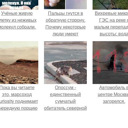
Учёные живую
Пальцы гнутся в
Вихревые микр
летку из неживых
обратную сторону.
ГЭС на реке 
молекул собрали.
Почему некоторые
малым перепа
люди умеют
высоты: вод
выгибать палец в
закручивается
обратную сторону?
бетонной камер
вращает
вертикальну
турбину.
Пока вы читаете
Опоссум -
Автомобиль 
это, марсоход
единственный
центре Москв
uriosity поднимает
сумчатый
загорелся.
чередную порцию
обитатель северной
красной пыли. 6.
америки.