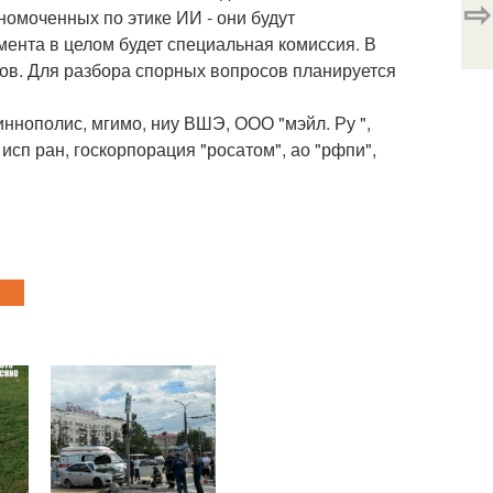
⇨
номоченных по этике ИИ - они будут
ента в целом будет специальная комиссия. В
нов. Для разбора спорных вопросов планируется
ннополис, мгимо, ниу ВШЭ, ООО "мэйл. Ру ",
исп ран, госкорпорация "росатом", ао "рфпи",