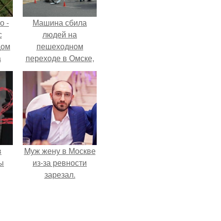
о -
Машина сбила
с
людей на
дом
пешеходном
а
переходе в Омске,
 в
пострадали 8
е и
человек.
ю
в
Mуж жену в Москве
ы
из-за ревности
зарезал.