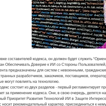
явке составителей кодекса, он должен будет служить "Орие
ан Обеспечивать Доверие к ИИ со Стороны Пользователей,
ента предназначены для систем с невоенными, граждански
странных разработчиков, заказчиков, поставщиков, оператор
ые могут повлиять на технологию.
одекс состоит из двух разделов - первый регламентирует п
ает за применение кодекса. Они, в свою очередь, делятся на
ный Приоритет Развития Технологий ИИ в Защите Интересо
с носит рекомендательный характер, присоединиться к нем