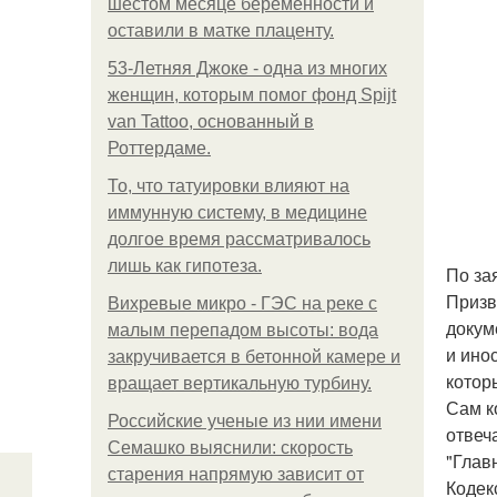
шестом месяце беременности и
оставили в матке плаценту.
53-Летняя Джоке - одна из многих
женщин, которым помог фонд Spijt
van Tattoo, основанный в
Роттердаме.
То, что татуировки влияют на
иммунную систему, в медицине
долгое время рассматривалось
лишь как гипотеза.
По за
Призв
Вихревые микро - ГЭС на реке с
докум
малым перепадом высоты: вода
и ино
закручивается в бетонной камере и
котор
вращает вертикальную турбину.
Сам к
Российские ученые из нии имени
отвеч
Семашко выяснили: скорость
"Глав
старения напрямую зависит от
Кодек