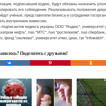
изации, подписавшие кодекс, будут обязаны назначить упол
олировать его соблюдение. Реализовывать положения докум
ойдут учёные, представители бизнеса и сотрудники госорга
ать внутреннюю комиссию.
 подписантов кодекса указаны ООО "Яндекс", университет и
азпром нефть", пао "МТС", пао "ростелеком", пао сбербанк, 
х, фонд "сколково", университет итмо, циан, гук "Infowatch".
авилось? Поделитесь с друзьями!