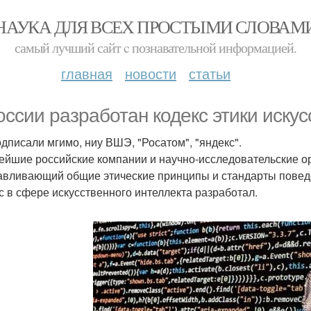
НАУКА ДЛЯ ВСЕХ ПРОСТЫМИ СЛОВАМ
самый лучший сайт c познавательной информацией.
главная
новости
статьи
оссии разработан кодекс этики искус
одписали мгимо, ниу ВШЭ, "Росатом", "яндекс".
ейшие российские компании и научно-исследовательские ор
авливающий общие этические принципы и стандарты поведе
с в сфере искусственного интеллекта разработал.