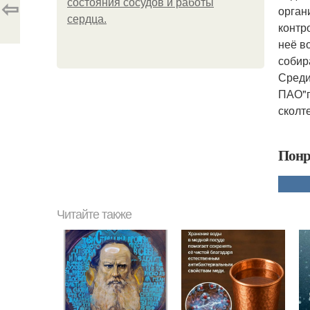
⇦
состояния сосудов и работы
орган
сердца.
контр
неё в
собир
Среди
ПАО"г
сколте
Понр
Читайте также