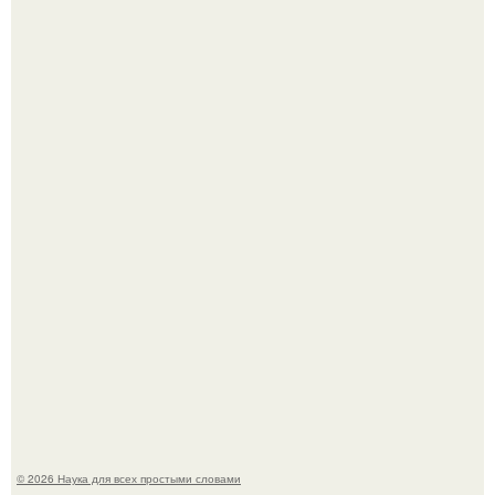
В Пскове археологи 800-летнее височное кольцо с
Балкан нашли.
Эти занятия старение мозга замедлили.
© 2026 Наука для всех простыми словами