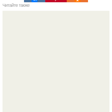
Читайте также
Наука Что это простыми словами. Что такое
антиматерия?
Ей было всего 22 года.