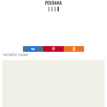
Читайте также
Наука Что это простыми словами. Что такое
антиматерия?