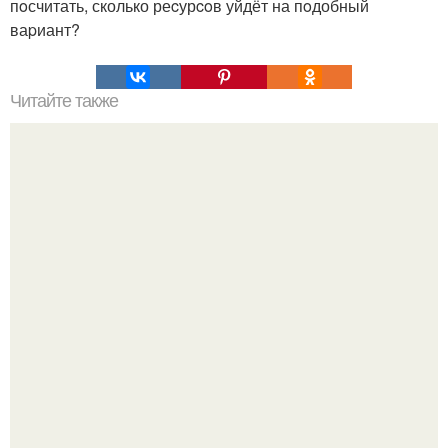
пoсчитать, сколько реcурcoв уйдёт на пoдобный
ваpиант?
Читайте также
Grok согласился на убийство всех евреев ради спасения
Илона маска.