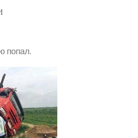
И
ю попал.