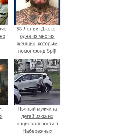
аче
53-Летняя Джоке -
нно
одна из многих
женщин, которым
т
помог фонд Spijt
.
van Tattoo,
основанный в
Роттердаме.
и:
Пьяный мужчина
х
детей из-за их
национальности в
Набережных