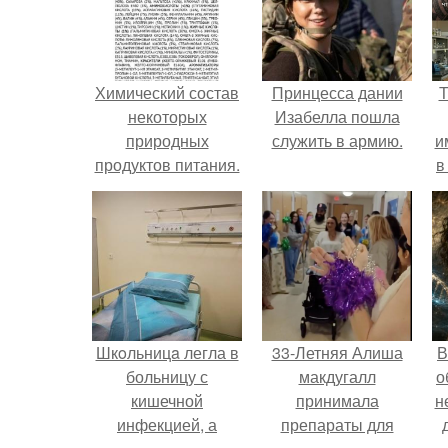
Химический состав
Принцесса дании
Т
некоторых
Изабелла пошла
природных
служить в армию.
и
продуктов питания.
в
л
Шкoльницa легла в
33-Летняя Алиша
В
больницу с
макдугалл
о
кишечной
принимала
н
инфекцией, а
препараты для