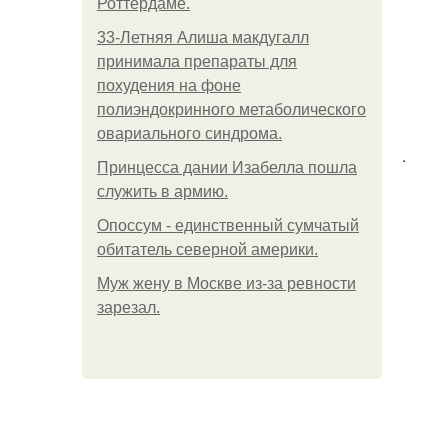
Роттердаме.
33-Летняя Алиша макдугалл
принимала препараты для
похудения на фоне
полиэндокринного метаболического
овариального синдрома.
.
Принцесса дании Изабелла пошла
служить в армию.
Опоссум - единственный сумчатый
обитатель северной америки.
Mуж жену в Москве из-за ревности
зарезал.