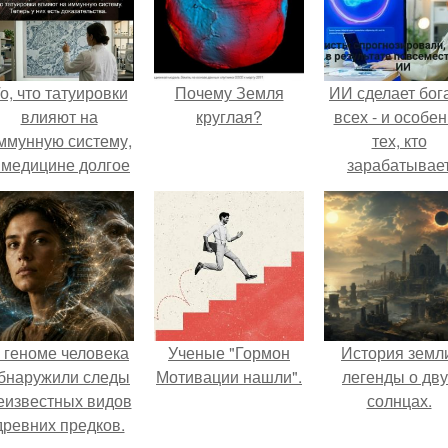
о, что татуировки
Почему Земля
ИИ сделает бог
влияют на
круглая?
всех - и особе
ммунную систему,
тех, кто
 медицине долгое
зарабатывае
время
меньше всего
рассматривалось
ишь как гипотеза.
 геноме человека
Ученые "Гормон
История земл
бнаружили следы
Мотивации нашли".
легенды о дву
еизвестных видов
солнцах.
древних предков.