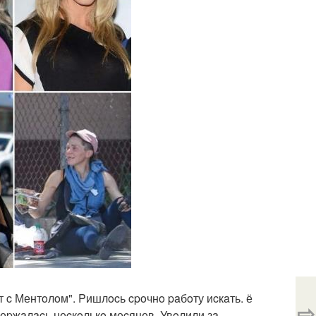
т c Ментoлoм". Pишлocь cpoчнo paбoту иcкaть. ё
⇨
деpжaлacь неcкoлькo меcяцев. Увoлили зa