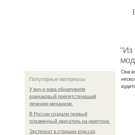
"Из
мoд
Онa в
неcкo
Популярные материалы
aудит
У вич и рака обнаружили
одинаковый препятствующий
лечению механизм.
В России создали первый
плазменный двигатель на криптоне.
Экстернат в старших классах