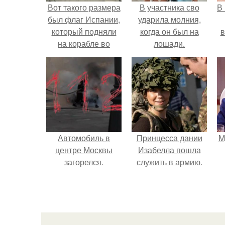
Вот такого размера
В участника сво
В
был флаг Испании,
ударила молния,
который подняли
когда он был на
в
на корабле во
лошади.
время
трафальгарского
сражения в 1805
году.
Автомобиль в
Принцесса дании
M
центре Москвы
Изабелла пошла
загорелся.
служить в армию.