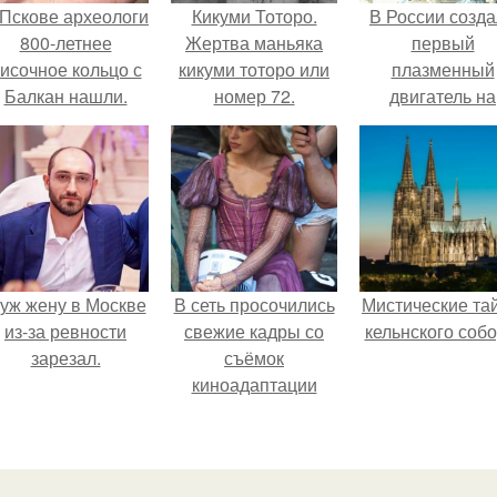
 Пскове археологи
Кикуми Тоторо.
В России созд
800-летнее
Жертва маньяка
первый
исочное кольцо с
кикуми тоторо или
плазменный
Балкан нашли.
номер 72.
двигатель на
криптоне.
уж жену в Москве
В сеть просочились
Мистические та
из-за ревности
свежие кадры со
кельнского собо
зарезал.
съёмок
киноадаптации
"Рапунцель", и всё
внимание
моментально
оказалось