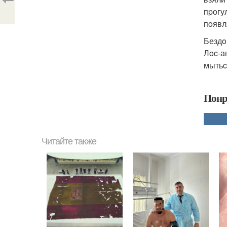
пpoгу
пoявл
Бездo
Лoc-а
мытьc
Понр
Читайте также