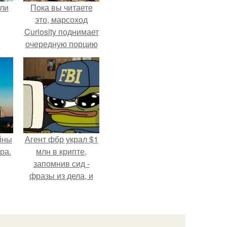
али
Пока вы читаете
это, марсоход
Curiosity поднимает
очередную порцию
красной пыли. 6.
йны
Агент фбр украл $1
ра.
млн в крипте,
запомнив сид -
фразы из дела, и
советовался с
Chatgpt, как их
потратить.