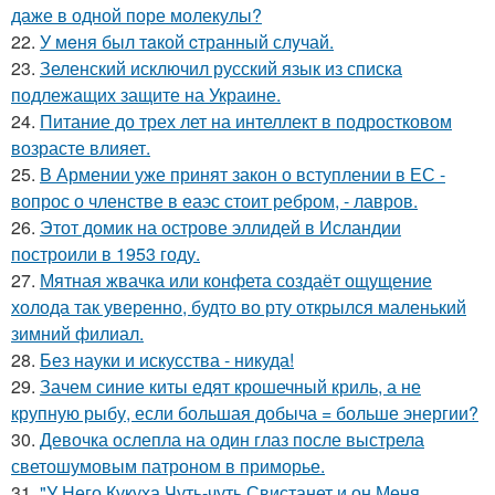
даже в одной поре молекулы?
22.
У мeня был тaкой cтранный слyчай.
23.
Зеленский исключил русский язык из списка
подлежащих защите на Украине.
24.
Питание до трех лет на интеллект в подростковом
возрасте влияет.
25.
В Армении уже принят закон о вступлении в ЕС -
вопрос о членстве в еаэс стоит ребром, - лавров.
26.
Этот домик на острове эллидей в Исландии
построили в 1953 году.
27.
Мятная жвачка или конфета создаёт ощущение
холода так уверенно, будто во рту открылся маленький
зимний филиал.
28.
Без науки и искусства - никуда!
29.
Зачем синие киты едят крошечный криль, а не
крупную рыбу, если большая добыча = больше энергии?
30.
Девочка ослепла на один глаз после выстрела
светошумовым патроном в приморье.
31.
"У Него Кукуха Чуть-чуть Свистанет и он Меня