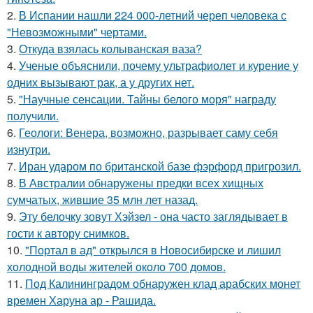
2.
В Испании нашли 224 000-летний череп человека с
"Невозможными" чертами.
3.
Откуда взялась колыванская ваза?
4.
Ученые объяснили, почему ультрафиолет и курение у
одних вызывают рак, а у других нет.
5.
"Научные сенсации. Тайны белого моря" награду
получили.
6.
Геологи: Венера, возможно, разрывает саму себя
изнутри.
7.
Иран ударом по британской базе фэрфорд пригрозил.
8.
В Австралии обнаружены предки всех хищных
сумчатых, жившие 35 млн лет назад.
9.
Эту белочку зовут Хэйзел - она часто заглядывает в
гости к автору снимков.
10.
"Портал в ад" открылся в Новосибирске и лишил
холодной воды жителей около 700 домов.
11.
Под Калининградом обнаружен клад арабских монет
времен Харуна ар - Рашида.