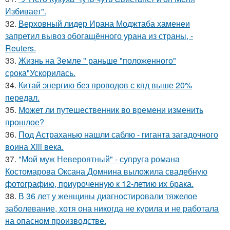
Избивает".
32.
Верховный лидер Ирана Моджтаба хаменеи
запретил вывоз обогащённого урана из страны, -
Reuters.
33.
Жизнь на Земле " раньше "положенного"
срока"Ускорилась.
34.
Китай энергию без проводов с кпд выше 20%
передал.
35.
Может ли путешественник во времени изменить
прошлое?
36.
Под Астраханью нашли саблю - гиганта загадочного
воина Xiii века.
37.
"Мой муж Невероятный" - супруга романа
Костомарова Оксана Домнина выложила свадебную
фотографию, приуроченную к 12-летию их брака.
38.
В 36 лет у женщины диагностировали тяжелое
заболевание, хотя она никогда не курила и не работала
на опасном производстве.