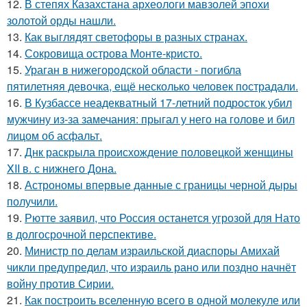
12.
В степях Казахстана археологи мавзолей эпохи
золотой орды нашли.
13.
Как выглядят светофоры в разных странах.
14.
Сокровища острова Монте-кристо.
15.
Ураган в нижегородской области - погибла
пятилетняя девочка, ещё несколько человек пострадали.
16.
В Кузбассе неадекватный 17-летний подросток убил
мужчину из-за замечания: прыгал у него на голове и бил
лицом об асфальт.
17.
Днк раскрыла происхождение половецкой женщины
XII в. с нижнего Дона.
18.
Астрономы впервые данные с границы черной дыры
получили.
19.
Рютте заявил, что Россия останется угрозой для Нато
в долгосрочной перспективе.
20.
Министр по делам израильской диаспоры Амихай
чикли предупредил, что израиль рано или поздно начнёт
войну против Сирии.
21.
Как построить вселенную всего в одной молекуле или