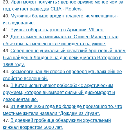
39.
Иран может получить ядерное оружие менее чем за
год, считает разведка США - Reuters.
40.
Мужчины больше вредят планете, чем женщины -
исследование.
41.
Руины собора звартноц в Армении, VII век.
42.
Джентльмен на минималках: Стивен Миллер стал
объектом насмешек после инцидента на ужине.
43.
Совершенно уникальный кельтский бронзовый шлем
был найден в Лондоне на дне реки у моста Ватерлоо в
1868 году.
44.
Космологи нашли способ опровергнуть важнейшее
свойство вселенной.
45.
В Китае испытывают робособак с акустическим
оружием, которое вызывает сильный дискомфорт и
дезориентацию.
46.
31 января 2026 года во флориде произошло то, что
местные жители назвали "Дождем из Игуан".
47.
В древней гробнице обнаружили хрустальный
кинжал возрастом 5000 лет.