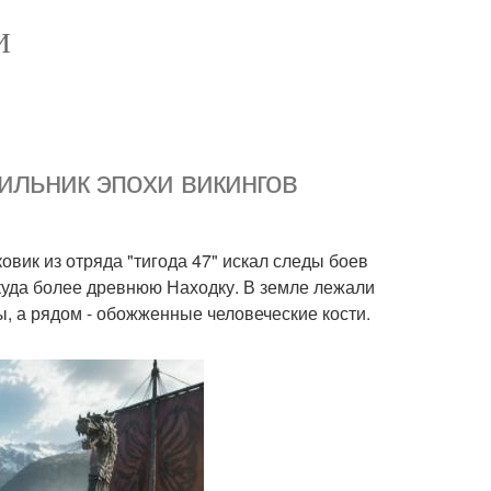
И
ильник эпохи викингов
ковик из отряда "тигода 47" искал следы боев
 куда более древнюю Находку. В земле лежали
ы, а рядом - обожженные человеческие кости.