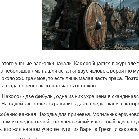
 этого ученые раскопки начали. Как сообщается в журнале
 в небольшой яме нашли останки двух человек, вероятно м
- около 220 граммов, то есть лишь малая часть праха. Поэто
, а сюда перенесли только часть останков.
 Находок - две фибулы, одна из них украшена в скандинавс
. На одной застежке сохранились даже следы ткани, в котор
собенно важная Находка для приневья. Могильник ерзуново
овам исследователей, это древнейший известный здесь гру
, кто жил на этом участке пути "из Варяг в Греки" и как засе