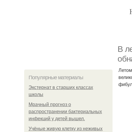
В л
обн
Летом
велик
Популярные материалы
фибул
Экстернат в старших классах
школы
Мрачный прогноз о
распространении бактериальных
инфекций у детей вышел.
Учёные живую клетку из неживых