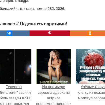
трация: Chatgpt.
бельский с. в. / ксиа, номер 282, 2026.
авилось? Поделитесь с друзьями!
Телескоп
На премьере
Учёные живу
Эйнштейн" заснял
сериала адвокаты
клетку из нежи
бель звезды в 500
актриса
молекул собра
млн световых лет
продемонстрировала