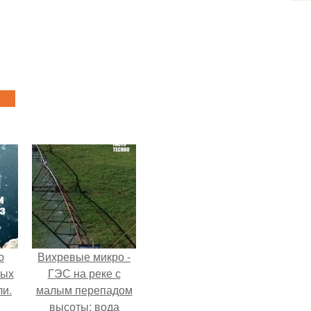
ю
Вихревые микро -
вых
ГЭС на реке с
ли.
малым перепадом
высоты: вода