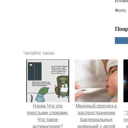
Иллюс
Фото: 
Понр
Читайте также
Наука Что это
Мрачный прогноз о
простыми словами.
распространении
"
Что такое
бактериальных
ги
антиматерия?
инфекций у детей