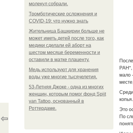
молекул собрали.
Тромботические осложнения и
COVID-19: что нужно знать
Жительница Башкирии больше не
может иметь детей после того, как
медики сделали ей аборт на
шестом месяце беременности и
оставили в матке плаценту.
После
РАН",
Медь используют для хранения
мало 
воды уже многие тысячелетия.
месте
53-Летняя Джоке - одна из многих
Среди
женщин, которым помог фонд Spijt
копья
van Tattoo, основанный в
Роттердаме.
Это о
⇦
По сл
понять