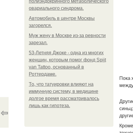
полиэндокринного метаболического
овариального синдрома.
Автомобиль в центре Москвы
загорелся.
Mуж жену в Москве из-за ревности
зарезал.
53-Летняя Джоке - одна из многих
женщин, которым помог фонд Spijt
van Tattoo, основанный в
Роттердаме.
Пока 
То, что татуировки влияют на
между
иммунную систему, в медицине
долгое время рассматривалось
Други
лишь как гипотеза.
синьц
⇦
други
Кроме
техно