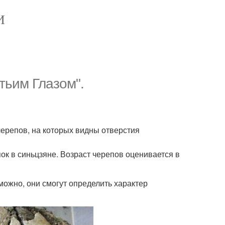
И
тьим Глазом".
черепов, на которых видны отверстия
ок в синьцзяне. Возраст черепов оценивается в
ожно, они смогут определить характер