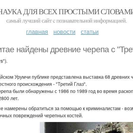
НАУКА ДЛЯ ВСЕХ ПРОСТЫМИ СЛОВАМ
самый лучший сайт c познавательной информацией.
главная
новости
статьи
итае найдены древние черепа с "Тре
s").
айском Урумчи публике представлена выставка 68 древних 
естного происхождения - "Третий Глаз".
ерепа были обнаружены с 1986 по 1989 год во время раскоп
2800 лет.
е намерены обратиться за помощью к криминалистам - возм
очных повреждений черепных костей.