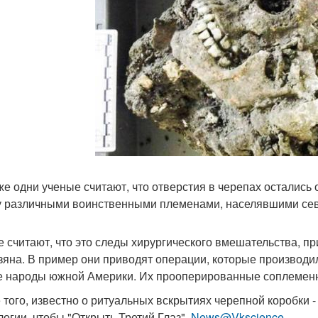
же одни ученые считают, что отверстия в черепах остались 
 различными воинственными племенами, населявшими сев
е считают, что это следы хирургического вмешательства, п
зяна. В пример они приводят операции, которые производи
е народы южной Америки. Их прооперированные соплеменни
 того, известно о ритуальных вскрытиях черепной коробки -
логии, чтобы "Открыть Третий Глаз".
News@Vkscience
.