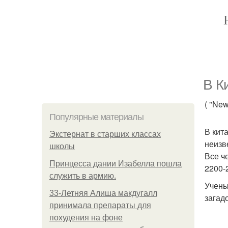
В К
( "New
Популярные материалы
В кит
Экстернат в старших классах
неизв
школы
Все ч
Принцесса дании Изабелла пошла
2200-
служить в армию.
Учены
33-Летняя Алиша макдугалл
загад
принимала препараты для
похудения на фоне