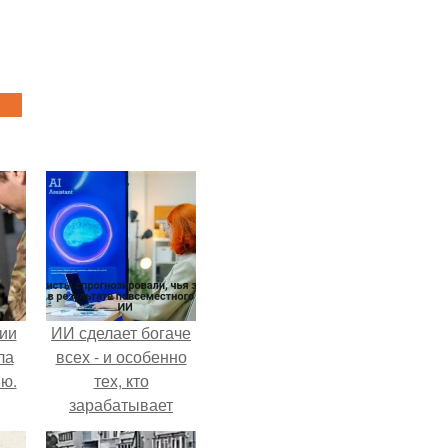
ии
ИИ сделает богаче
ла
всех - и особенно
ию.
тех, кто
зарабатывает
меньше всего.