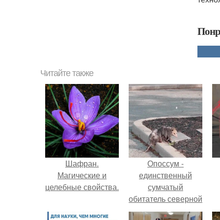
Понр
Читайте также
Шафран.
Опоссум -
Магические и
единственный
целебные свойства.
сумчатый
обитатель северной
америки.