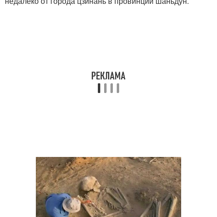
недалеко от города цзинань в провинции шаньдун.