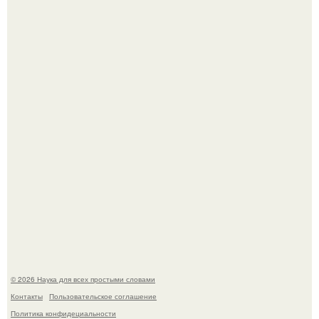
Агент фбр украл $1 млн в крипте, запомнив сид - фразы
из дела, и советовался с Chatgpt, как их потратить.
Пока зрители восхищались эффектной картинкой,
создатели фильма фактически построили одну из самых
точных визуальных моделей чёрной дыры.
© 2026 Наука для всех простыми словами
Контакты
Пользовательское соглашение
Политика конфидециальности