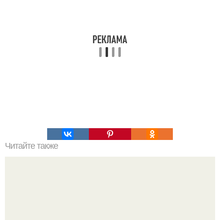
Читайте также