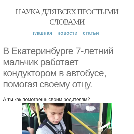
НАУКА ДЛЯ ВСЕХ ПРОСТЫМИ
СЛОВАМИ
главная
новости
статьи
В Екатеринбурге 7-летний
мальчик работает
кондуктором в автобусе,
помогая своему отцу.
А ты как помогаешь своим родителям?