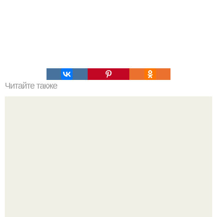
Читайте также
Армейский тест на психику. Армейский психологический
тест.