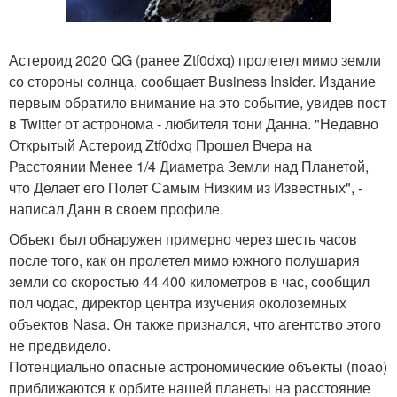
Астероид 2020 QG (ранее Ztf0dxq) пролетел мимо земли
со стороны солнца, сообщает Business Insider. Издание
первым обратило внимание на это событие, увидев пост
в Twitter от астронома - любителя тони Данна. "Недавно
Открытый Астероид Ztf0dxq Прошел Вчера на
Расстоянии Менее 1/4 Диаметра Земли над Планетой,
что Делает его Полет Самым Низким из Известных", -
написал Данн в своем профиле.
Объект был обнаружен примерно через шесть часов
после того, как он пролетел мимо южного полушария
земли со скоростью 44 400 километров в час, сообщил
пол чодас, директор центра изучения околоземных
объектов Nasa. Он также признался, что агентство этого
не предвидело.
Потенциально опасные астрономические объекты (поао)
приближаются к орбите нашей планеты на расстояние