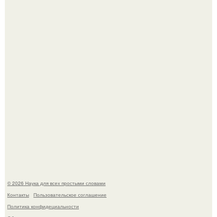
Принцесса дании Изабелла пошла служить в армию.
В сеть просочились свежие кадры со съёмок
киноадаптации "Рапунцель", и всё внимание
моментально оказалось приковано к Тиган крофт.
© 2026 Наука для всех простыми словами
Контакты
Пользовательское соглашение
Политика конфидециальности