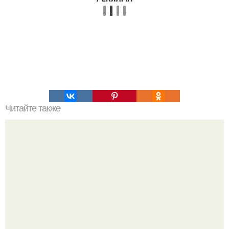
Читайте также
Наука Что это простыми словами. Что такое
антиматерия?