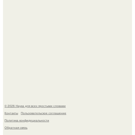
В участника сво ударила молния, когда он был на
лошади.
В Пскове археологи 800-летнее височное кольцо с
Балкан нашли.
© 2026 Наука для всех простыми словами
Контакты
Пользовательское соглашение
Политика конфидециальности
Обратная связь