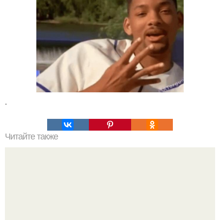
.
Читайте также