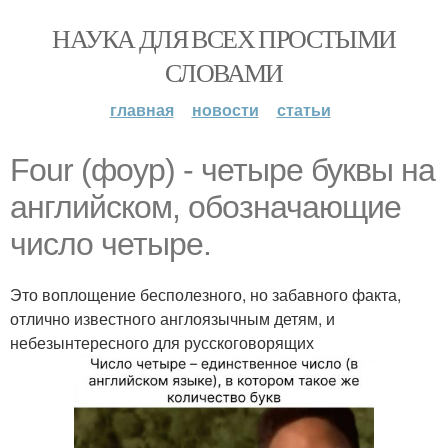
НАУКА ДЛЯ ВСЕХ ПРОСТЫМИ
СЛОВАМИ
главная
новости
статьи
Four (фоур) - четыре буквы на
английском, обозначающие
число четыре.
Это воплощение бесполезного, но забавного факта,
отлично известного англоязычным детям, и
небезынтересного для русскоговорящих